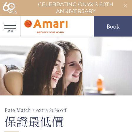
CELEBRATING ONYX'S 60TH
ANNIVERSARY
Book
菜單
Rate Match + extra 20% off
保證最低價