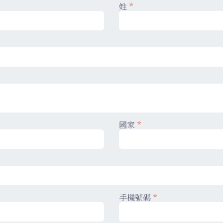
姓
*
國家
*
手機號碼
*