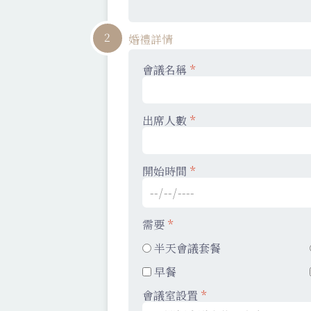
2
婚禮詳情
會議名稱
*
出席人數
*
開始時間
*
需要
*
半天會議套餐
早餐
會議室設置
*