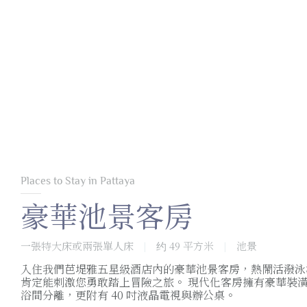
Places to Stay in Pattaya
豪華池景客房
一張特大床或兩張單人床
约 49 平方米
池景
|
|
入住我們芭堤雅五星級酒店內的豪華池景客房，熱鬧活潑泳
肯定能刺激您勇敢踏上冒險之旅。 現代化客房擁有豪華裝
浴間分離，更附有 40 吋液晶電視與辦公桌。