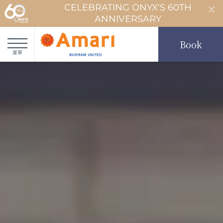
CELEBRATING ONYX'S 60TH
ANNIVERSARY
Book
菜單