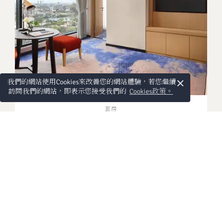
×
我們的網站使用Cookies來改善您的網站體驗，若您繼續
訪問我們的網站，即表示您接受我們的
Cookies政策。
套房
Executive Suite Ocean View
Experience 50 sqm of refined comfort with
stunning ocean views, ideal for families and
business travellers alike. The Executive
Suite at our
business hotel in Colombo
offers distinct living spaces for seamless
work and relaxation, exclusive Club Pahana
更多詳情
lounge access, and a smart TV for
unwinding after a productive day of
meetings or sightseeing.