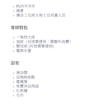
约39平方米
海景
適合 2 位成人和 1 位兒童入住
客房特色
一張特大床
加床（可按需提供，需額外收費）
嬰兒床 (可按需要提供)
電熱水壺
浴室
淋浴間
浴袍和拖鞋
電風筒
免費沐浴用品
化妝鏡
毛巾