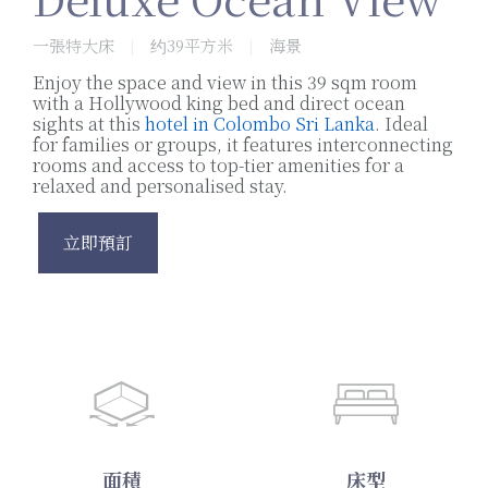
一張特大床
约39平方米
海景
|
|
Enjoy the space and view in this 39 sqm room
with a Hollywood king bed and direct ocean
sights at this
hotel in Colombo Sri Lanka
. Ideal
for families or groups, it features interconnecting
rooms and access to top-tier amenities for a
relaxed and personalised stay.
立即預訂
面積
床型