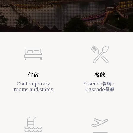
住宿
餐飲
Contemporary
Essence餐廳、
rooms and suites
Cascade餐廳