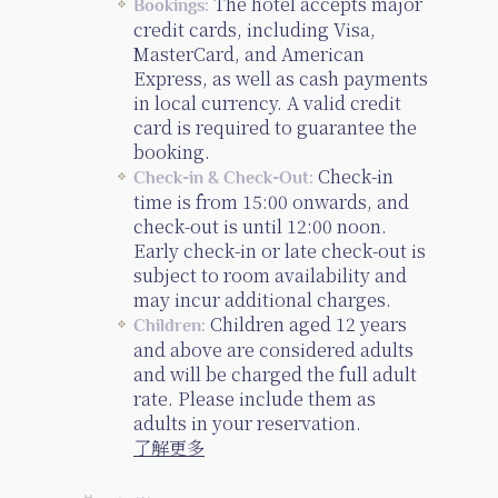
The hotel accepts major
Bookings:
credit cards, including Visa,
MasterCard, and American
Express, as well as cash payments
in local currency. A valid credit
card is required to guarantee the
booking.
Check-in
Check-in & Check-Out:
time is from 15:00 onwards, and
check-out is until 12:00 noon.
Early check-in or late check-out is
subject to room availability and
may incur additional charges.
Children aged 12 years
Children:
and above are considered adults
and will be charged the full adult
rate. Please include them as
adults in your reservation.
了解更多