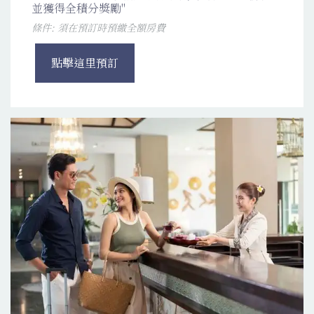
並獲得全積分獎勵"
條件: 須在預訂時預繳全額房費
點擊這里預訂