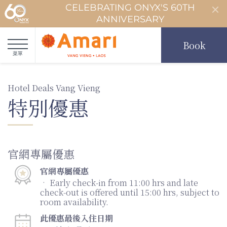
CELEBRATING ONYX'S 60TH
ANNIVERSARY
Book
菜單
Hotel Deals Vang Vieng
特別優惠
官網專屬優惠
官網專屬優惠
• Early check‑in from 11:00 hrs and late
check‑out is offered until 15:00 hrs, subject to
room availability.
此優惠最後入住日期