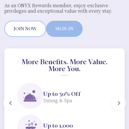
As an ONYX Rewards member, enjoy exclusive
privileges and exceptional value with every stay.
JOIN NOW
SIGN-IN
More Benefits. More Value.
More You.
Up to 30% Off
Dining & Spa
Previous
Next
Up to 1,000