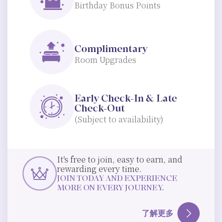
Birthday Bonus Points
Complimentary
Room Upgrades
Early Check-In & Late
Check-Out
(Subject to availability)
It's free to join, easy to earn, and
rewarding every time.
JOIN TODAY AND EXPERIENCE
MORE ON EVERY JOURNEY.
了解更多