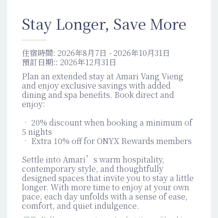
Stay Longer, Save More
住宿時間:
2026年8月7日 - 2026年10月31日
預訂日期::
2026年12月31日
Plan an extended stay at Amari Vang Vieng
and enjoy exclusive savings with added
dining and spa benefits. Book direct and
enjoy:
•​ 20% discount when booking a minimum of
5 nights
• Extra 10% off for ONYX Rewards members
Settle into Amari’s warm hospitality,
contemporary style, and thoughtfully
designed spaces that invite you to stay a little
longer. With more time to enjoy at your own
pace, each day unfolds with a sense of ease,
comfort, and quiet indulgence.