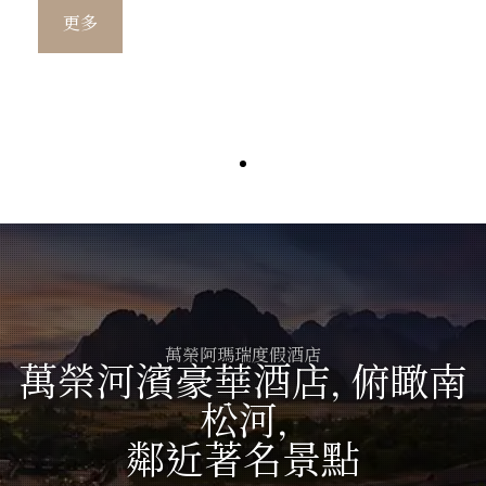
更多
萬榮阿瑪瑞度假酒店
萬榮河濱豪華酒店, 俯瞰南
松河,
鄰近著名景點