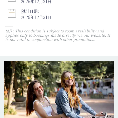
2026年12月31日
預訂日期:
2026年12月31日
條件: This condition is subject to room availability and
applies only to bookings made directly via our website. It
is not valid in conjunction with other promotions.