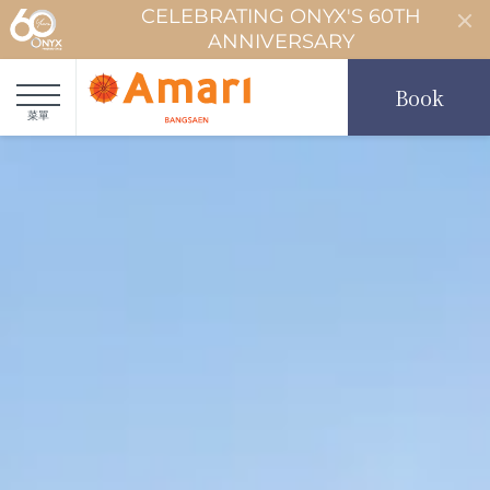
CELEBRATING ONYX'S 60TH
ANNIVERSARY
Book
菜單