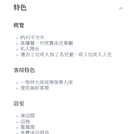
特色
概覽
约43平方米
高樓層，可欣賞泳池景觀
私人陽台
適合 2 位成人加 2 名兒童，或 3 位成人入住
客房特色
一張特大床或兩張單人床
提供無菸客房
浴室
淋浴間
浴袍
電風筒
免費沐浴用品