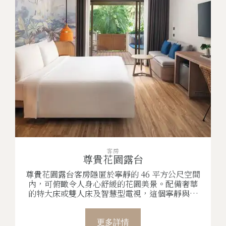
客房
尊貴花園露台
尊貴花園露台客房隱匿於寧靜的 46 平方公尺空間
內，可俯瞰令人身心舒緩的花園美景。配備奢華
的特大床或雙人床及智慧型電視，這個寧靜與舒
適交融的私人空間能讓您完全沉靜在被大自然美
景所環繞的安靜休憩之所。
更多詳情