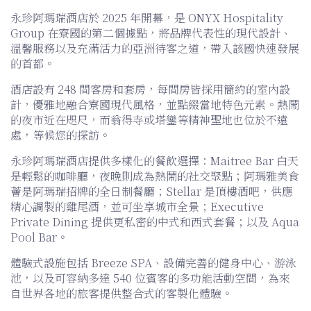
永珍阿瑪瑞酒店於 2025 年開幕，是 ONYX Hospitality
Group 在寮國的第二個據點，將品牌代表性的現代設計、
溫馨服務以及充滿活力的亞洲待客之道，帶入該國快速發展
的首都。
酒店設有 248 間客房和套房，每間房皆採用簡約的室內設
計，優雅地融合寮國現代風格，並點綴當地特色元素。熱鬧
的夜市近在咫尺，而翁得寺或塔鑾等精神聖地也位於不遠
處，等候您的探訪。
永珍阿瑪瑞酒店提供多樣化的餐飲選擇：Maitree Bar 白天
是輕鬆的咖啡廳，夜晚則成為熱鬧的社交聚點；阿瑪雅美食
薈是阿瑪瑞招牌的全日制餐廳；Stellar 是頂樓酒吧，供應
精心調製的雞尾酒，並可坐享城市全景；Executive
Private Dining 提供更私密的中式和西式套餐；以及 Aqua
Pool Bar。
體驗式設施包括 Breeze SPA、設備完善的健身中心、游泳
池，以及可容納多達 540 位賓客的多功能活動空間，為來
自世界各地的旅客提供整合式的客製化體驗。