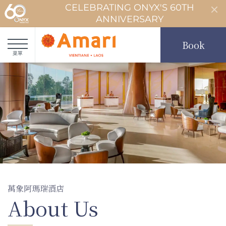
CELEBRATING ONYX'S 60TH
ANNIVERSARY
Book
菜單
萬象阿瑪瑞酒店
About Us