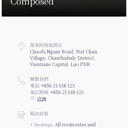
Composed
萬象阿瑪瑞酒店
Chaofa Ngum Road, Wat Chan
Village, Chanthabuly District,
Vientiane Capital, Lao PDR
聯繫我們
+856 21 618 123
電話:
+856 21 618 123
預訂熱線:
洽詢
飯店政策
All room rates and
Bookings: