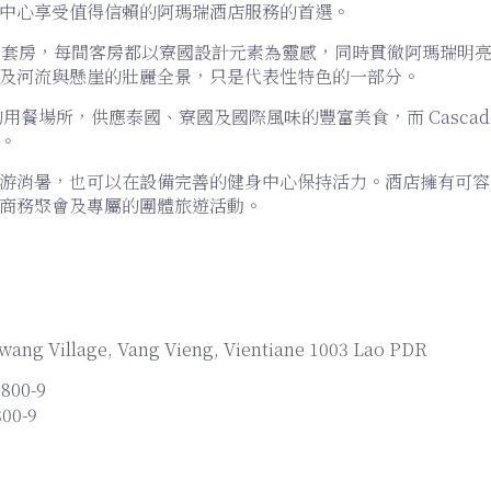
中心享受值得信賴的阿瑪瑞酒店服務的首選。
客房和套房，每間客房都以寮國設計元素為靈感，同時貫徹阿瑪瑞明
及河流與懸崖的壯麗全景，只是代表性特色的一部分。
主要的用餐場所，供應泰國、寮國及國際風味的豐富美食，而 Casca
。
游消暑，也可以在設備完善的健身中心保持活力。酒店擁有可容納多
商務聚會及專屬的團體旅遊活動。
wang Village, Vang Vieng, Vientiane 1003 Lao PDR
 800-9
800-9