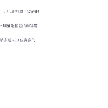
亮、現代的風格。寬敞的
de 則營造輕鬆的咖啡廳
達 400 位賓客的