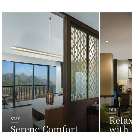
DINE
Rela
STAY
Serene Comfort
with