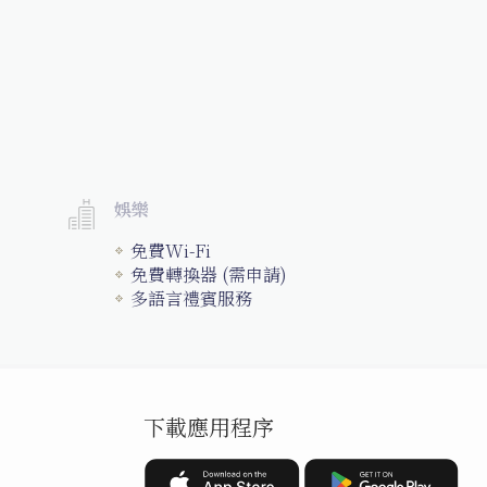
娛樂
免費Wi-Fi
免費轉換器 (需申請)
多語言禮賓服務
下載應用程序