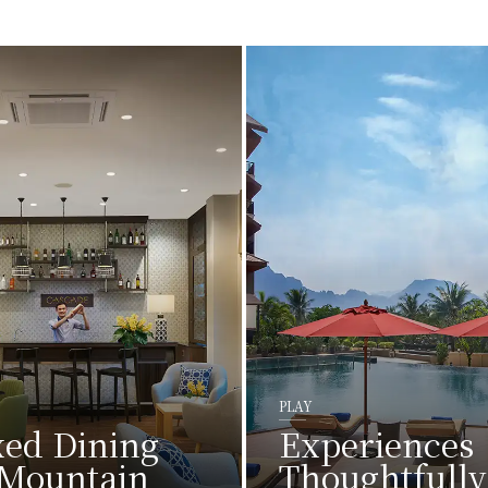
PLAY
xed Dining
Experiences
 Mountain
Thoughtfully