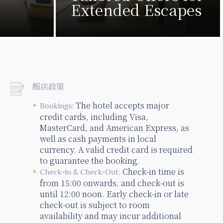
Extended Escapes
飯店政策
The hotel accepts major
Bookings:
credit cards, including Visa,
MasterCard, and American Express, as
well as cash payments in local
currency. A valid credit card is required
to guarantee the booking.
Check-in time is
Check-in & Check-Out:
from 15:00 onwards, and check-out is
until 12:00 noon. Early check-in or late
check-out is subject to room
availability and may incur additional