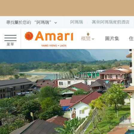
阿瑪瑞
萬榮阿瑪瑞度假酒店
尋找屬於您的 “阿瑪瑞”
概覽
圖片集
住
菜單