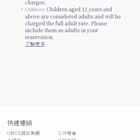
charges.
Children aged 12 years and
Children:
above are considered adults and will be
charged the full adult rate. Please
include them as adults in your
reservation.
了解更多
快速連結
ONYX酒店集團
工作機會