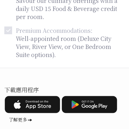
Savour our culinary offerings with a
daily USD 15 Food & Beverage credit
per room.
Premium Accommodations:
Well-appointed room (Deluxe City
View, River View, or One Bedroom
Suite options).
下載應用程序
了解更多