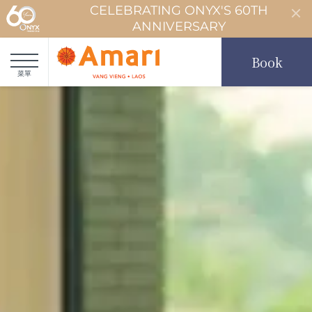
CELEBRATING ONYX'S 60TH
ANNIVERSARY
Book
菜單